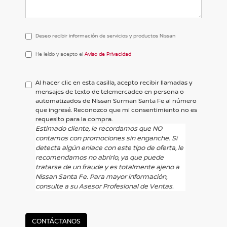
Deseo recibir información de servicios y productos Nissan
He
He leído y acepto el
Aviso de Privacidad
leído
y
acepto
Al hacer clic en esta casilla, acepto recibir llamadas y
el
mensajes de texto de telemercadeo en persona o
<a
automatizados de NIssan Surman Santa Fe al número
href='/privacy.aspx'
que ingresé. Reconozco que mi consentimiento no es
target='_blank'>Aviso
requesito para la compra.
de
Estimado cliente, le recordamos que
NO
Privacidad</a>
contamos con promociones sin enganche
. Si
detecta algún enlace con este tipo de oferta, le
recomendamos no abrirlo, ya que puede
tratarse de un fraude y es totalmente ajeno a
Nissan Santa Fe. Para mayor información,
consulte a su Asesor Profesional de Ventas.
CONTÁCTANOS