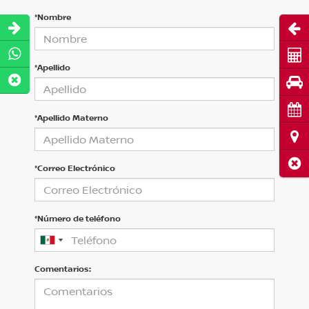
*Nombre
Abri
Cot
*Apellido
Pru
Cita
*Apellido Materno
Ubi
Cerr
*Correo Electrónico
*Número de teléfono
Comentarios: