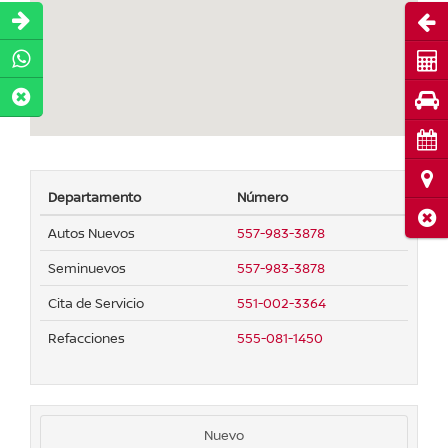
Abri
Cot
Pru
Cita
Ubi
Departamento
Número
Cerr
Autos Nuevos
557-983-3878
Seminuevos
557-983-3878
Cita de Servicio
551-002-3364
Refacciones
555-081-1450
Nuevo