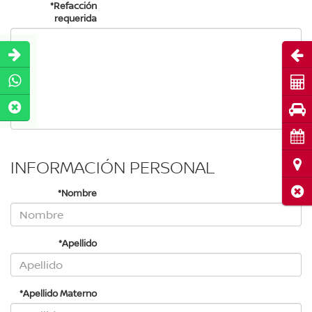
*Refacción
requerida
Abri
Cot
Pru
Cita
INFORMACIÓN PERSONAL
Ubi
Cerr
*Nombre
*Apellido
*Apellido Materno