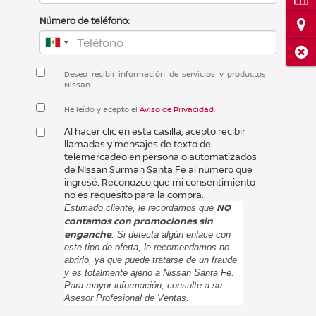
Número de teléfono:
Ubi
Cerr
Deseo recibir información de servicios y productos
Nissan
He leído y acepto el
Aviso de Privacidad
Al hacer clic en esta casilla, acepto recibir
llamadas y mensajes de texto de
telemercadeo en persona o automatizados
de NIssan Surman Santa Fe al número que
ingresé. Reconozco que mi consentimiento
no es requesito para la compra.
NO
Estimado cliente, le recordamos que
contamos con promociones sin
enganche
. Si detecta algún enlace con
este tipo de oferta, le recomendamos no
abrirlo, ya que puede tratarse de un fraude
y es totalmente ajeno a Nissan Santa Fe.
Para mayor información, consulte a su
Asesor Profesional de Ventas.