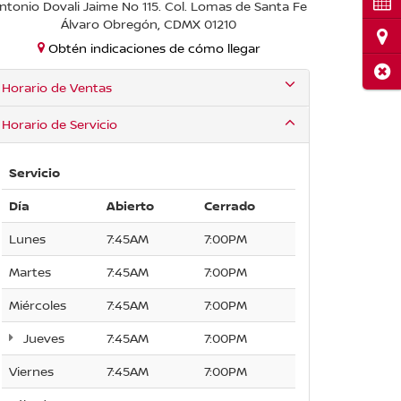
Cita
ntonio Dovali Jaime No 115. Col. Lomas de Santa Fe
Álvaro Obregón, CDMX 01210
Ubi
Obtén indicaciones de cómo llegar
Cerr
Horario de Ventas
Horario de Servicio
Servicio
Día
Abierto
Cerrado
Lunes
7:45AM
7:00PM
Martes
7:45AM
7:00PM
Miércoles
7:45AM
7:00PM
Jueves
7:45AM
7:00PM
Viernes
7:45AM
7:00PM