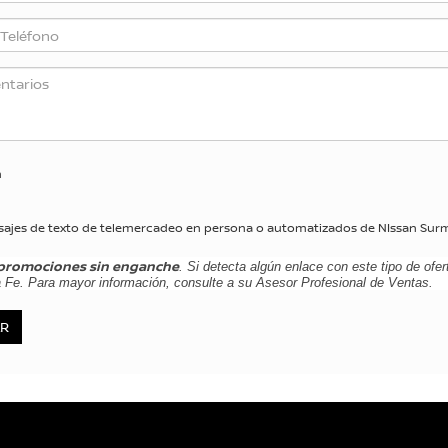
n
y mensajes de texto de telemercadeo en persona o automatizados de NIssan S
promociones sin enganche
. Si detecta algún enlace con este tipo de ofe
a Fe. Para mayor información, consulte a su Asesor Profesional de Ventas.