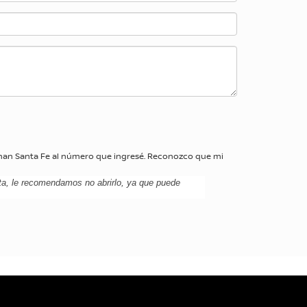
urman Santa Fe al número que ingresé. Reconozco que mi
rta, le recomendamos no abrirlo, ya que puede