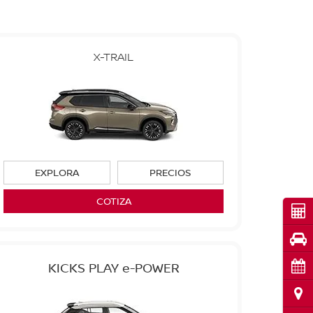
X-TRAIL
EXPLORA
PRECIOS
COTIZA
Cot
Pru
Cita
KICKS PLAY e-POWER
Ubi