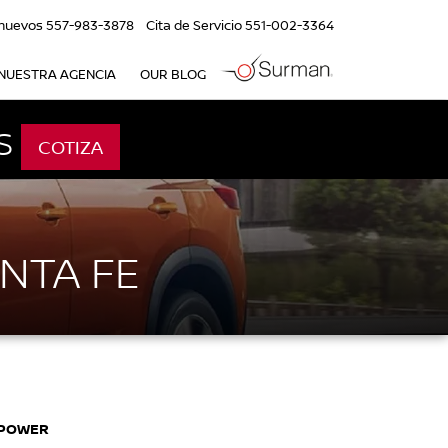
nuevos
557-983-3878
Cita de Servicio
551-002-3364
NUESTRA AGENCIA
OUR BLOG
S
COTIZA
NTA FE
-POWER