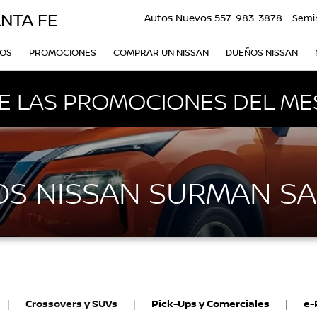
NTA FE
Autos Nuevos
557-983-3878
Semi
VOS
PROMOCIONES
COMPRAR UN NISSAN
DUEÑOS NISSAN
 LAS PROMOCIONES DEL ME
S NISSAN SURMAN SA
|
Crossovers y SUVs
|
Pick-Ups y Comerciales
|
e