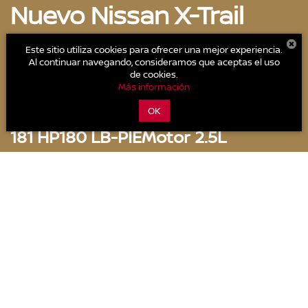
Nuevo Nissan X-Trail
Este sitio utiliza cookies para ofrecer una mejor experiencia.
Diseñado para imponerse en cada
Al continuar navegando, consideramos que aceptas el uso
camino, con tecnología que responde al
de cookies.
instante y un desempeño que se adapta a
Más información
cualquier reto.
OK
181 HP
180 LB-PIE
Motor 2.5L
Potencia
Torque
4 cilindros
Cotízalo
Descargar catálogo