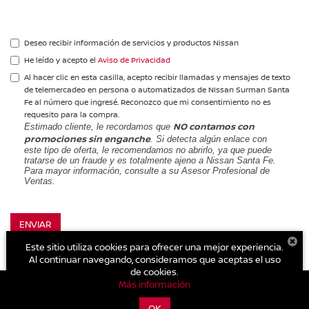
Deseo recibir información de servicios y productos Nissan
He leído y acepto el
Aviso de Privacidad
Al hacer clic en esta casilla, acepto recibir llamadas y mensajes de texto
de telemercadeo en persona o automatizados de NIssan Surman Santa
Fe al número que ingresé. Reconozco que mi consentimiento no es
requesito para la compra.
NO contamos con
Estimado cliente, le recordamos que
promociones sin enganche
. Si detecta algún enlace con
este tipo de oferta, le recomendamos no abrirlo, ya que puede
tratarse de un fraude y es totalmente ajeno a Nissan Santa Fe.
Para mayor información, consulte a su Asesor Profesional de
Ventas.
ENVIAR
Este sitio utiliza cookies para ofrecer una mejor experiencia.
** Campo obligatorio
Al continuar navegando, consideramos que aceptas el uso
de cookies.
Más información
| NIssan Surman Santa Fe
|
Antonio Dovali Jaime No 115. Col. Lomas de
OK