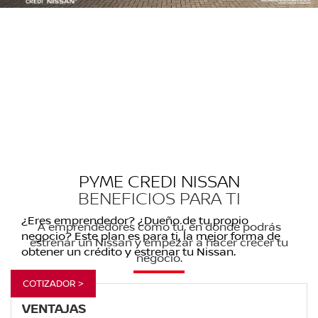
PYME CREDI NISSAN
BENEFICIOS PARA TI
¿Eres emprendedor? ¿Dueño de tu propio
A emprendedores como tú, en donde podrás
negocio? Este plan es para ti, la mejor forma de
estrenar un Nissan y empezar a hacer crecer tu
obtener un crédito y estrenar tu Nissan.
negocio.
COTIZADOR >
VENTAJAS